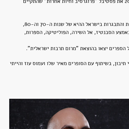
הפקתי וניהלתי שני פסטיבלי מוזיקה. בחורף 2009 פסטיבל "אולטרה סאונד" למוזיקה אלטרנטיבית בישראל וביוני 2018 את פסטיבל "פרוגרסיב וחיות אחרות" שהתקיים
בזכות המו"ל חגי מרום הוצאתי את הספרים. "סיפורים קטנים, תקליטים גדולים" (2014) היה ממואר אוטוביוגרפי, ילדות והתבגרות בישראל ההיא של שנות ה-70 וה-80,
ל ישראל באמצע הסבנטיז, אל השירה, הפוליטיקה, הספרות,
תיבון, בשיתוף עם הסופרים מאיר שלו ועמוס עוז והייתי