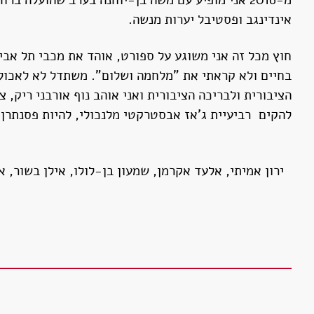
מ-2016 אני מופיע עם משה בן-יוחנה בערב שהועלה 
אינדינגב ופסטיבל יערות מנשה.
חוץ מכל זה אני משוגע על ספורט, אוהד את מכבי תל אביב
הציבורית ולבריכה הציבורית ואני אוהב נוף אורבני ריק,
להקים רביעיית ג'אז אבסטרקטי מלנכולי, להיות פסנתרן ש
ירון אמיתי, אלעד אקרמן, שמעון בן-לולו, אילן בשור, א