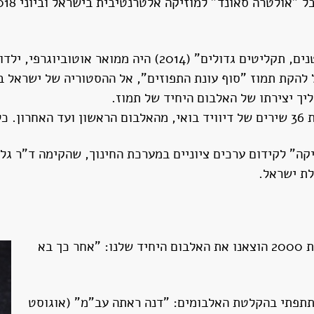
אל האלבום המכונן של להקת תמוז "סוף עונת התפוזים", אל ההסטוריה ש
ליך יצירתו של האלבום היחיד של תמוז.
ה" לקידום ערכים ציוניים במערכת החינוך, שהקימה ד"ר גלי 
ת ישראל.
בין השנים 1999–2001 הייתי חבר להקת החשמליות ובשנת 2000 הוצאנו את האלבום היחיד שלנו: "אחר כך בא
ץ' והשתתפתי בהקלטת האלבומים: "דנה ראתה עב"מ" (אוגוסט