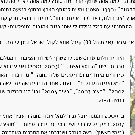
רה: "למה אתה שוטף חדרי מדרגות? למה אתה לא מנסה להיכנ
" וכתב מגזין. בשנות ה-90 ריאיינתי בארץ (את כולם, בערך) וריאיינתי בחו"ל (דיוו
עם לילי ונולדו לי שתי בנות אהובות ומופלאות: קארין (1996) ושירה (00
היה זה חלום שהתגשם, להצטרף לשידור הציבורי הממלכת
שידורים מיוחדים ופרויקטים של התחנה. "ימי הפרח והאה
"המלחינים הגדולים" – ועוד. אחד הדברים שהייתי גאה 
2002", "בציר 2003", "בציר 4
במאה ה-21.
(בימי ראשון). רצה הגורל ושידרתי את התכנית האחרונה