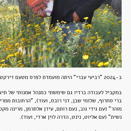
ב-2024 "רביעי עברי" היתה מועמדת לפרס מטעם דירקטוריון אקו"ם על תרומה לזמר העברי ולתרבות הישראלית.
ברי סחרוף, שלומי שבן, דני רובס, ועוד), "הרחובות ממריא
מוהר" (עם גידי גוב, נעם רותם, עידן אלתרמן, מרינה מק
נשית" (עם אליוט, נינט, הדרה לוין ארדי, ועוד).