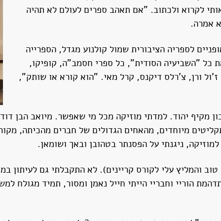
ותי לקרוא ולכתוב. "אם תאהב ספרים לעולם לא תהיה
א אמרה.
ופניים לספריה הציבורית שמול קולנוע מגדל, הספרייה
 כל "השביעיה הסודית", כל ספרי חסמב"ה, קופיקו,
 ז'ול ורן, צ'רלס דיקנס, קרל מאי. "הוא קורא או שותק",
י בתיכון מקיף יהוד. למדתי מוזיקה מכל מי שאפשר. מיואב הבן ד
 תקליטים מיוחדים, מהאחים הגדולים של חברים מהכיתה, מקו
מוזיקה, ניגנתי על הפסנתר בטהובן ובאך ושומאן.
טוב והמליץ עלי לקורס קריינים). לא התקבלתי גם לעיתון במ
תדהמת הוריי וחבריי הייתי חייל נאמן ומסור, תמיד מגולח למ