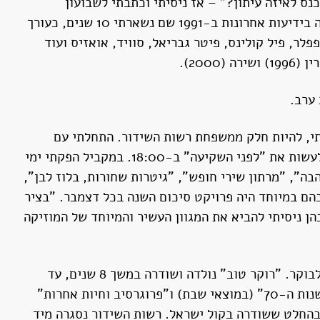
ס לאיזה עיתון?" – אז ניסיתי וכתבתי לשבועון
"כותרת ראשית (ב-1988) ואז הוא נסגר ועברתי לעיתון "חדשות" (1989-1990) ומשם למוסף הארץ ובסוף בוצעה נחיתה בידיעות אחרונות ב-1991 שם נשארתי 10 שנים, כעורך
יד בואי, מרק קנופפלר, פיל קולינס, פיטר גבריאל, סוויד, אואזיס ועוד
20).
י, להיות חלק ממשפחת רשות השידור. התחלתי עם
תכנית בשם "הנוסע השמיני" (2001-2003) ואז עברתי לעשות את "לפני השקיעה" ב-18:00. במקביל הפקתי ימי
בה", "מרתון שירי חופש", "גיטרות שחורות, בלוז לבן",
בהם במיוחד היה פרויקט סיכום השנה בכל דצמבר. "בציר
200" וכו' היו תכניות שבהן ניסיתי להביא את המגוון העשיר והמיוחד של המוזיקה
ב-2009 התמנה יובל גנור לנהל את התחנה והעביר אותי לבוקר. "רוקר טוב" נולדה ושודרה במשך 8 שנים, עד
2017. במקביל ערכתי ושידרתי תכניות נוספות – "מופע שנות ה-70" (במוצאי שבת) ו"פרוגרסיב וחיות אחרות"
 בהחלט ששודרה בקול ישראל. רשות השידור נסגרה מיד