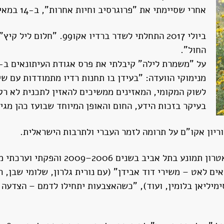
אחרי שסיימתי את "פרוגרסיב וחיות אחרות", ב-14 במאי 2017. אני באמת כיביתי את האור. לא כדימוי.
ביולי 2017 התחלתי לשדר ב
החול".
על "משמרת לילה" קיבלתי את פרס אגודת העיתונאים ב-2018.
מנימוקי הוועדה: ”בעידן בו תחנות רדיו מתמודדות עם שי
לשוק המקומי, המאזינים ממשיכים להאזין לתכנית לא רק
בעיקר בזכות הידע, החום והאופן המיוחד שבועז כהן מגי
במקביל לעבודה ברדיו גם שימשתי כמנהל א
ים לאט – משירי דוד אבידן" (עם נורית גלרון, שלומי שבן, רונ
סימיליאן בלומין, ועוד), "כשהאצבעות יתחילו לדמם – הצדע