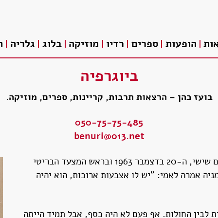
ות
הופעות
ספרים
רדיו
מוזיקה
בלוג
גלריה
ת
ביוגרפיה
בועז כהן – הרצאות תרבות, קריינות, ספרים, מוזיקה.
050-75-75-485
benuri@013.net
נולדתי (לגמרי במקרה) בבית חולים בכפר סבא. היה זה יום שישי, ה-20 בדצמבר 1963 ובראש המצעד הבריטי
יה אמרה לאמי: "יש לו אצבעות ארוכות, הוא יהיה
ית לבין החולות. אף פעם לא היה כסף, אבל תמיד הייתה