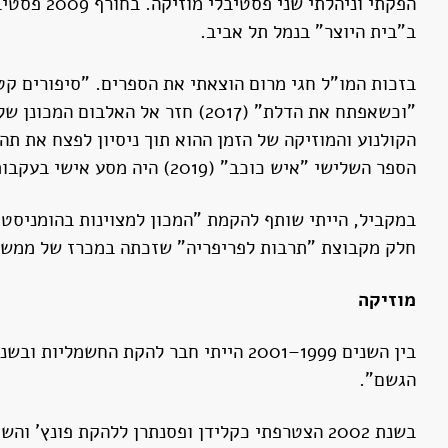
ב"בית היוצר" בנמל תל אביב.
"וכשאפתח את הדלת" (2017) חזר 
הקולנוע והמוזיקה של הזמן ההוא תוך ניסיון לפצח את תה
הספר השלישי "איש כוכב" (2019) היה מסע אישי בעקבות 36 שירים של דיוויד בואי, מהאלבום הראשון ועד האחרון. כל הספרים יצאו בהוצאת "מרום תרבות ישראלית".
במקביל, הייתי שותף להקמת "המכון למצוינות בהומניסטיק
חלק מקבוצת "תרבות לפריפריה" שזכתה במכרז של ממשל
מוזיקה
הגשם".
בשנת 2002 הצטרפתי כקלידן ופסנתרן ללהקת פונ