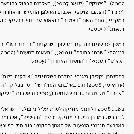
לעתיד" (דצמבר 2012), אלבום האולפן החמישי והאחרון של הלהקה.
דמעות" (2009).
במשך 10 שנים החזקנו באולפן "טרקטור" ברחוב רש"י
מלצ'ט" (2004) ו"החשוד האחרון" (2005)
"אהבה" של שלום גד והיהלומים (2005) ובאלבום "בעיקול הבא" של משה בן-יוחנה (2022)
בשנת 2008 הלחנתי מוזיקה לסרט עלילתי פולני-י
בארבעה סיבובי הופעות של האמן הסקוטי בוב תיל בישרא