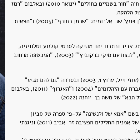
2002), "פינוקיו" (ינואר 2007), באלבום הכפול בהופעה חיה "חור בשמיים כחולים" (ינואר 2010) ובאלבום "רמז
במקביל, תחת השם "דצמבר" הוצאתי עם יוסי בבליקי סולן פונץ' שני אלבומים: "שרמן בחורף" (2005) ו"חצאית
 בתל אביב וכתבנו יחד מוזיקה לסרטי קולנוע וטלוויזיה,
ביניהם: "שרמן בחורף" (2001), "חצאית דמעות" (2002), "לנצח עם מיקי ברקוביץ'" (2003), "המכשפה מרחוב
כפסנתרן וקלידן ניגנתי בסדרת הטלוויזיה "8 דקות ביום" (עוזי וייל, ערוץ 1, 2003) ובסדרה "גם להם מגיע"
(ערוץ 10, 2008) וגם באלבומי הסולו של יוסי בבליקי "הגברת עם היהלומים" (2004) ו"האגרוף" (2011), באלבום
שראלי בשם "אמא של ולנטינה" על-פי ספרה של סביון
ליברכט. כמו כן הפקתי מוזיקלית את "חופשיה", אלבומה של אמנית החלילים חפציבה זר-אביב (2011) וניגנתי
ל.