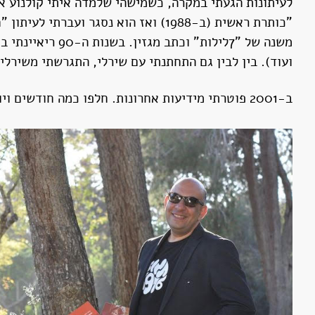
לעיתונות הגעתי במקרה, כשמישהי שלמדה איתי קולנוע אמ
משנה של "7לילות
ועוד). בין לבין גם התחתנתי עם שירלי, התגרשתי משירלי, התחתנתי 
ב-2001 פוטרתי מידיעות אחרונות. חלפו כמה חודשים ויואב גינאי (אז מנהל 88) קיבל אותי לקול ישראל ונתן לי תכנית ערב.