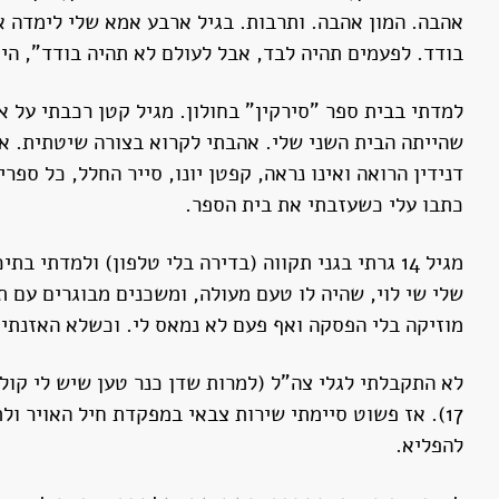
אהבה. המון אהבה. ותרבות. בגיל ארבע אמא שלי לימדה א
בודד. לפעמים תהיה לבד, אבל לעולם לא תהיה בודד", הי
למדתי בבית ספר "סירקין" בחולון. מגיל קטן רכבתי על א
שהייתה הבית השני שלי. אהבתי לקרוא בצורה שיטתית. את
דנידין הרואה ואינו נראה, קפטן יונו, סייר החלל, כל ספרי
כתבו עלי כשעזבתי את בית הספר.
מגיל 14 גרתי בגני תקווה (בדירה בלי טלפון) ולמדת
שלי שי לוי, שהיה לו טעם מעולה, ומשכנים מבוגרים עם
מוזיקה בלי הפסקה ואף פעם לא נמאס לי. וכשלא האזנתי ל
לא התקבלתי לגלי צה"ל (למרות שדן כנר טען שיש לי קול 
17). אז פשוט סיימתי שירות צבאי במפקדת חיל האויר ול
להפליא.