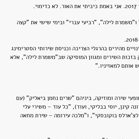
רדיו אקו99. "חלום ליל קיץ" ו"משמרת לילה", "רביעי עברי" ובימי שישי את "קצה
נויים מהירים בהרגלי הצריכה וכניסת שירותי הסטרימינג
 בזכות השירים ומגוון המוסיקה שב"משמרת לילה", אלא
ש אותם למאזיניו.”
מנותי של תיאטרון תמונע בתל אביב בשנים 2006–2009 והפקתי וערכתי מופעי שירה ומוזיקה, ביניהם "שרים נחמן ביאליק" (עם
ה קינן, יוסי בבליקי, ועוד), "כל עוד – משירי עלי
ה לצ'ארלס בוקובסקי", ו"מלכה עירומה – שירת מחאה