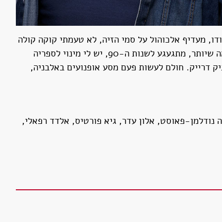
ודו, מעדיף אלכוהול על סמי הזיה, לא טעמתי קוקה קולה
בחיים ולא קראתי את "מלחמה ושלום". משתדל לא לאכול כלום אחרי השעה שבע בערב ולהרים משקולות ולהתאגרף כמה שיותר, מתגעגע לשנות ה-90, יש לי מינוי לספריה
ניק דרייק. חולם לעשות פעם מסע אופנועים באלבניה,
נה נודלמן-פאוסט, אלון עדר, גיא פורטיס, אלדד רפאלי,