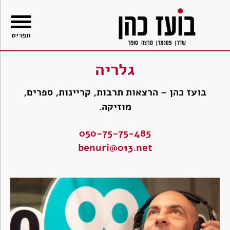
בור
תוכן
תפריט
גלריה
בועז כהן – הרצאות תרבות, קריינות, ספרים,
מוזיקה.
050-75-75-485
benuri@013.net