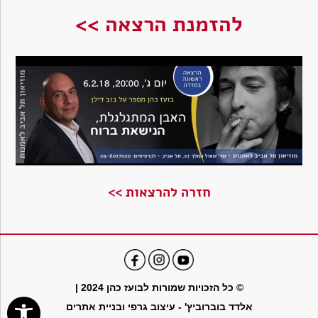
להזמנת הרצאה >>
חזרה להרצאות >>
© כל הזכויות שמורות לבועז כהן 2024 |
פתח סרגל נ
אלדד בוברוביץ' - עיצוב גרפי ובניית אתרים