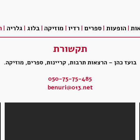
ות
הופעות
ספרים
רדיו
מוזיקה
בלוג
גלריה
ת
תקשורת
בועז כהן – הרצאות תרבות, קריינות, ספרים, מוזיקה.
050-75-75-485
benuri@013.net