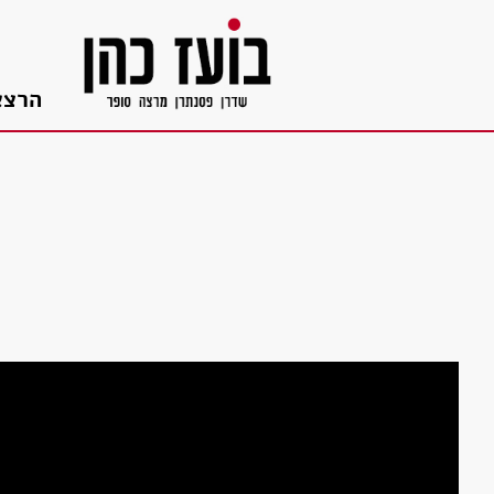
בור
תוכן
הרצא