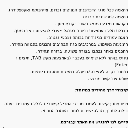
התאמה לכל סוגי הדפדפנים הנפוצים (כרום, פיירפוקס ואקספלורר).
התאמה למכשירים ניידים.
הקראת המידע המוצג באתר בקורא מסך.
הגדלת מלל באמצעות כפתור בסרגל ייעודי לנגישות בצד המסך.
הצגת עמודים בניגודיות גבוהה וצבעי נגטיב.
הימנעות משימוש במרכיבים כגון הבהובים ותכנים בתנועה מהירה.
התכנים באתר נכתבו בצורה פשוטה, ברורה ונהירה.
ניווט באתר ללא שימוש בעכבר (באמצעות מקש TAB, חיצים ו-
Enter).
כפתור בקרה לעצירה/הפעלה במצגות תמונות דינמיות.
טופס צור קשר מונגש.
קיצורי דרך מהירים במיוחד:
מפת אתר; קישור לעמוד מרכזי המכיל קישורים לכלל העמודים באתר.
דילוג לתוכן; מדלג ישירות לתוכן העמוד הנוכחי.
סייעו לנו להנגיש את האתר עבורכם.